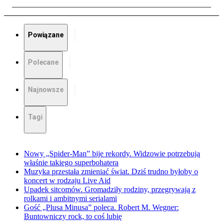
Powiązane
Polecane
Najnowsze
Tagi
Nowy „Spider-Man” bije rekordy. Widzowie potrzebują
właśnie takiego superbohatera
Muzyka przestała zmieniać świat. Dziś trudno byłoby o
koncert w rodzaju Live Aid
Upadek sitcomów. Gromadziły rodziny, przegrywają z
rolkami i ambitnymi serialami
Gość „Plusa Minusa” poleca. Robert M. Wegner:
Buntowniczy rock, to coś lubię