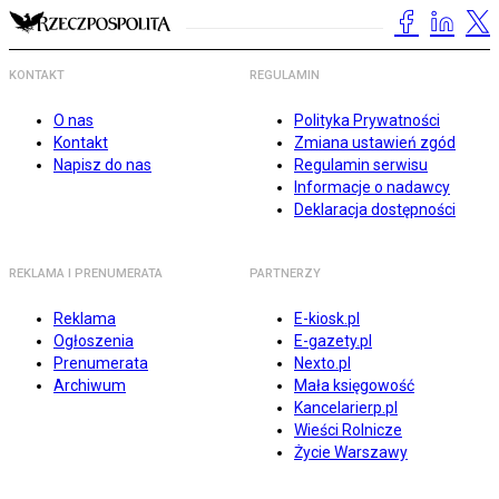
KONTAKT
REGULAMIN
O nas
Polityka Prywatności
Kontakt
Zmiana ustawień zgód
Napisz do nas
Regulamin serwisu
Informacje o nadawcy
Deklaracja dostępności
REKLAMA I PRENUMERATA
PARTNERZY
Reklama
E-kiosk.pl
Ogłoszenia
E-gazety.pl
Prenumerata
Nexto.pl
Archiwum
Mała księgowość
Kancelarierp.pl
Wieści Rolnicze
Życie Warszawy