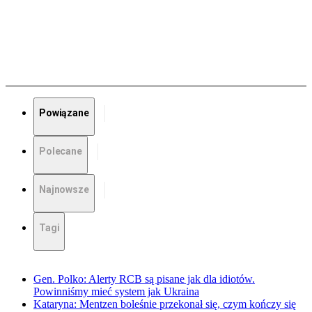
Powiązane
Polecane
Najnowsze
Tagi
Gen. Polko: Alerty RCB są pisane jak dla idiotów.
Powinniśmy mieć system jak Ukraina
Kataryna: Mentzen boleśnie przekonał się, czym kończy się