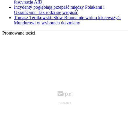
fascynacja AfD
Incydenty pogłębiają przepaść między Polakami i
Ukraińcami. Tak rodzi się wrogość
Tomasz Terlikowski: Słów Brauna nie wolno lekceważyć.
Mundurowi w wyborach do zmiany
Promowane treści