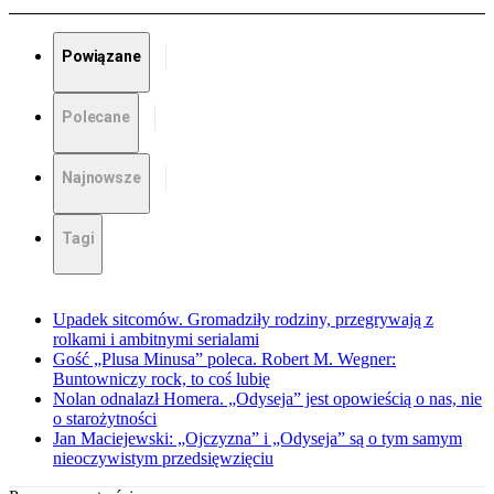
Powiązane
Polecane
Najnowsze
Tagi
Upadek sitcomów. Gromadziły rodziny, przegrywają z
rolkami i ambitnymi serialami
Gość „Plusa Minusa” poleca. Robert M. Wegner:
Buntowniczy rock, to coś lubię
Nolan odnalazł Homera. „Odyseja” jest opowieścią o nas, nie
o starożytności
Jan Maciejewski: „Ojczyzna” i „Odyseja” są o tym samym
nieoczywistym przedsięwzięciu