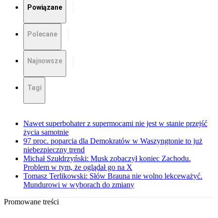
Powiązane
Polecane
Najnowsze
Tagi
Nawet superbohater z supermocami nie jest w stanie przejść
życia samotnie
97 proc. poparcia dla Demokratów w Waszyngtonie to już
niebezpieczny trend
Michał Szułdrzyński: Musk zobaczył koniec Zachodu.
Problem w tym, że oglądał go na X
Tomasz Terlikowski: Słów Brauna nie wolno lekceważyć.
Mundurowi w wyborach do zmiany
Promowane treści