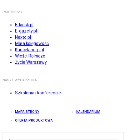
PARTNERZY
E-kiosk.pl
E-gazety.pl
Nexto.pl
Mała księgowość
Kancelarierp.pl
Wieści Rolnicze
Życie Warszawy
NASZE WYDARZENIA
Szkolenia i konferencje
MAPA STRONY
KALENDARIUM
OFERTA PRODUKTOWA