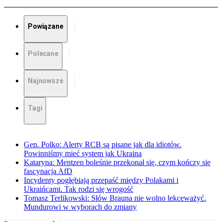
Powiązane
Polecane
Najnowsze
Tagi
Gen. Polko: Alerty RCB są pisane jak dla idiotów.
Powinniśmy mieć system jak Ukraina
Kataryna: Mentzen boleśnie przekonał się, czym kończy się
fascynacja AfD
Incydenty pogłębiają przepaść między Polakami i
Ukraińcami. Tak rodzi się wrogość
Tomasz Terlikowski: Słów Brauna nie wolno lekceważyć.
Mundurowi w wyborach do zmiany