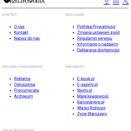
KONTAKT
REGULAMIN
O nas
Polityka Prywatności
Kontakt
Zmiana ustawień zgód
Napisz do nas
Regulamin serwisu
Informacje o nadawcy
Deklaracja dostępności
REKLAMA I PRENUMERATA
PARTNERZY
Reklama
E-kiosk.pl
Ogłoszenia
E-gazety.pl
Prenumerata
Nexto.pl
Archiwum
Mała księgowość
Kancelarierp.pl
Wieści Rolnicze
Życie Warszawy
NASZE WYDARZENIA