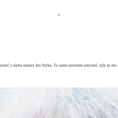
szeć z nieba malarz Jan Styka. To samo powinni usłyszeć, tyle że nie 