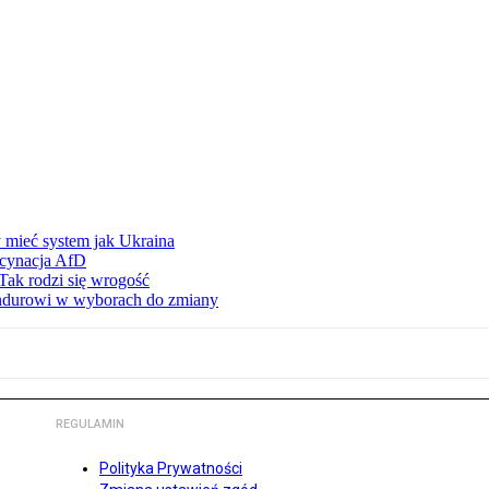
 mieć system jak Ukraina
scynacja AfD
Tak rodzi się wrogość
ndurowi w wyborach do zmiany
REGULAMIN
Polityka Prywatności