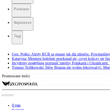
Polecane
Najnowsze
Tagi
Gen. Polko: Alerty RCB są pisane jak dla idiotów. Powinniśmy
Kataryna: Mentzen boleśnie przekonał się, czym kończy się fa
Incydenty pogłębiają przepaść między Polakami i Ukraińcami. 
Tomasz Terlikowski: Słów Brauna nie wolno lekceważyć. Mu
Promowane treści
KONTAKT
O nas