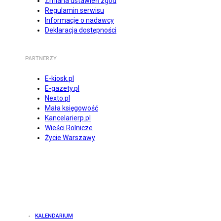
Zmiana ustawień zgód
Regulamin serwisu
Informacje o nadawcy
Deklaracja dostępności
PARTNERZY
E-kiosk.pl
E-gazety.pl
Nexto.pl
Mała księgowość
Kancelarierp.pl
Wieści Rolnicze
Życie Warszawy
KALENDARIUM