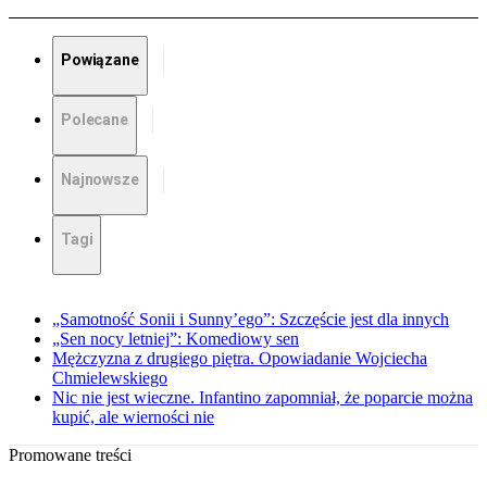
Powiązane
Polecane
Najnowsze
Tagi
„Samotność Sonii i Sunny’ego”: Szczęście jest dla innych
„Sen nocy letniej”: Komediowy sen
Mężczyzna z drugiego piętra. Opowiadanie Wojciecha
Chmielewskiego
Nic nie jest wieczne. Infantino zapomniał, że poparcie można
kupić, ale wierności nie
Promowane treści