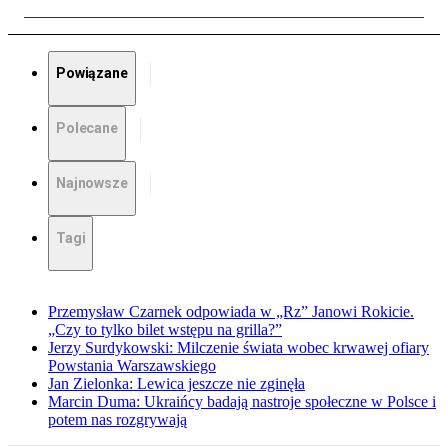
Powiązane
Polecane
Najnowsze
Tagi
Przemysław Czarnek odpowiada w „Rz” Janowi Rokicie.
„Czy to tylko bilet wstępu na grilla?”
Jerzy Surdykowski: Milczenie świata wobec krwawej ofiary
Powstania Warszawskiego
Jan Zielonka: Lewica jeszcze nie zginęła
Marcin Duma: Ukraińcy badają nastroje społeczne w Polsce i
potem nas rozgrywają