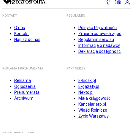
KONTAKT
REGULAMIN
O nas
Polityka Prywatności
Kontakt
Zmiana ustawień zgód
Napisz do nas
Regulamin serwisu
Informacje o nadawcy
Deklaracja dostępności
REKLAMA I PRENUMERATA
PARTNERZY
Reklama
E-kiosk.pl
Ogłoszenia
E-gazety.pl
Prenumerata
Nexto.pl
Archiwum
Mała księgowość
Kancelarierp.pl
Wieści Rolnicze
Życie Warszawy