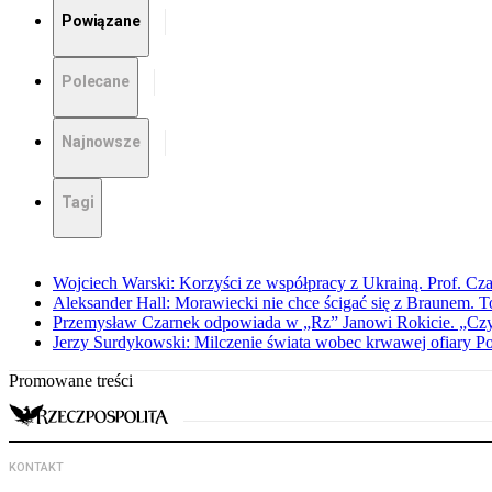
Powiązane
Polecane
Najnowsze
Tagi
Wojciech Warski: Korzyści ze współpracy z Ukrainą. Prof. C
Aleksander Hall: Morawiecki nie chce ścigać się z Braunem. T
Przemysław Czarnek odpowiada w „Rz” Janowi Rokicie. „Czy to
Jerzy Surdykowski: Milczenie świata wobec krwawej ofiary 
Promowane treści
KONTAKT