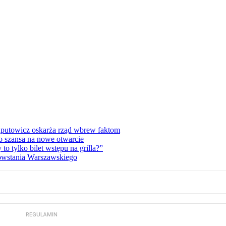
zaputowicz oskarża rząd wbrew faktom
o szansa na nowe otwarcie
 tylko bilet wstępu na grilla?”
Powstania Warszawskiego
REGULAMIN