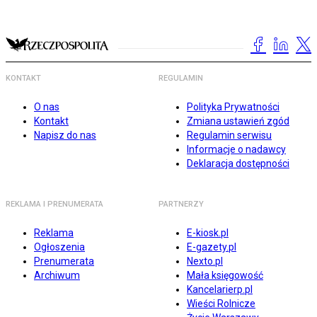
KONTAKT
REGULAMIN
O nas
Polityka Prywatności
Kontakt
Zmiana ustawień zgód
Napisz do nas
Regulamin serwisu
Informacje o nadawcy
Deklaracja dostępności
REKLAMA I PRENUMERATA
PARTNERZY
Reklama
E-kiosk.pl
Ogłoszenia
E-gazety.pl
Prenumerata
Nexto.pl
Archiwum
Mała księgowość
Kancelarierp.pl
Wieści Rolnicze