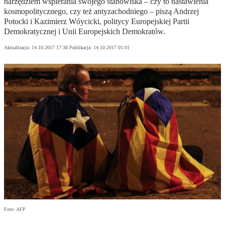
narzędziem wspierania swojego stanowiska – czy to nastawienia
kosmopolitycznego, czy też antyzachodniego – piszą Andrzej
Potocki i Kazimierz Wóycicki, politycy Europejskiej Partii
Demokratycznej i Unii Europejskich Demokratów.
Aktualizacja:
14.10.2017 17:38
Publikacja:
14.10.2017 01:01
Foto: AFP