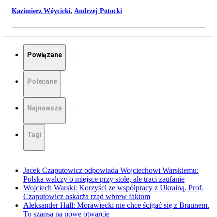
Kazimierz Wóycicki
,
Andrzej Potocki
Powiązane
Polecane
Najnowsze
Tagi
Jacek Czaputowicz odpowiada Wojciechowi Warskiemu:
Polska walczy o miejsce przy stole, ale traci zaufanie
Wojciech Warski: Korzyści ze współpracy z Ukrainą. Prof.
Czaputowicz oskarża rząd wbrew faktom
Aleksander Hall: Morawiecki nie chce ścigać się z Braunem.
To szansa na nowe otwarcie