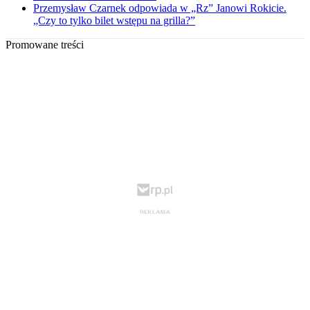
Przemysław Czarnek odpowiada w „Rz” Janowi Rokicie.
„Czy to tylko bilet wstępu na grilla?”
Promowane treści