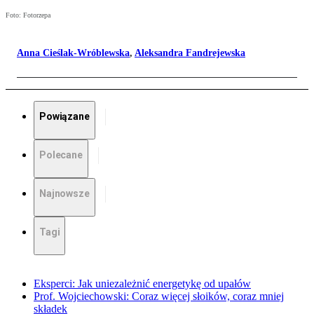
Foto: Fotorzepa
Anna Cieślak-Wróblewska
,
Aleksandra Fandrejewska
Powiązane
Polecane
Najnowsze
Tagi
Eksperci: Jak uniezależnić energetykę od upałów
Prof. Wojciechowski: Coraz więcej słoików, coraz mniej
składek