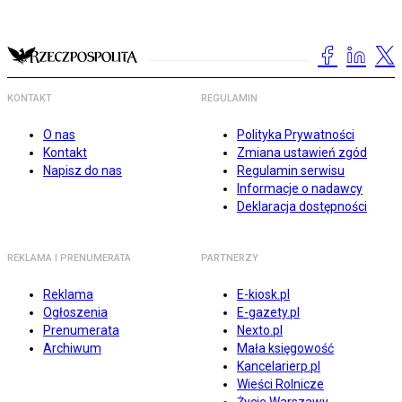
KONTAKT
REGULAMIN
O nas
Polityka Prywatności
Kontakt
Zmiana ustawień zgód
Napisz do nas
Regulamin serwisu
Informacje o nadawcy
Deklaracja dostępności
REKLAMA I PRENUMERATA
PARTNERZY
Reklama
E-kiosk.pl
Ogłoszenia
E-gazety.pl
Prenumerata
Nexto.pl
Archiwum
Mała księgowość
Kancelarierp.pl
Wieści Rolnicze