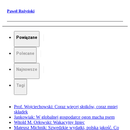
Paweł Rożyński
Powiązane
Polecane
Najnowsze
Tagi
Prof. Wojciechowski: Coraz więcej słoików, coraz mniej
składek
Jankowiak: W globalnej gospodarce ogon macha psem
Witold M. Orłowski: Wakacyjny lipiec
Mateusz Michnik: Szwedzkie wydatki, polska jakość. Co