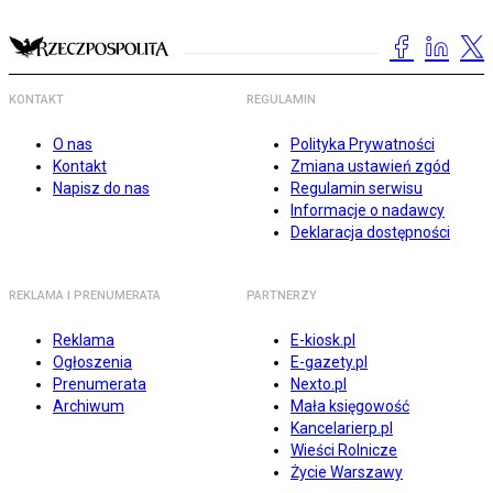
KONTAKT
REGULAMIN
O nas
Polityka Prywatności
Kontakt
Zmiana ustawień zgód
Napisz do nas
Regulamin serwisu
Informacje o nadawcy
Deklaracja dostępności
REKLAMA I PRENUMERATA
PARTNERZY
Reklama
E-kiosk.pl
Ogłoszenia
E-gazety.pl
Prenumerata
Nexto.pl
Archiwum
Mała księgowość
Kancelarierp.pl
Wieści Rolnicze
Życie Warszawy