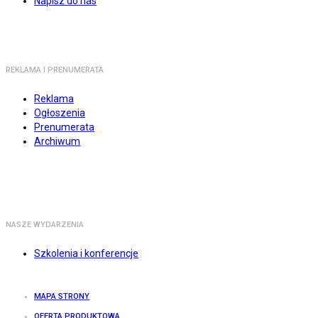
Napisz do nas
REKLAMA I PRENUMERATA
Reklama
Ogłoszenia
Prenumerata
Archiwum
NASZE WYDARZENIA
Szkolenia i konferencje
MAPA STRONY
OFERTA PRODUKTOWA