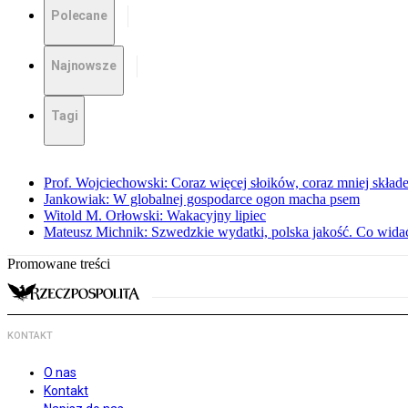
Polecane
Najnowsze
Tagi
Prof. Wojciechowski: Coraz więcej słoików, coraz mniej skład
Jankowiak: W globalnej gospodarce ogon macha psem
Witold M. Orłowski: Wakacyjny lipiec
Mateusz Michnik: Szwedzkie wydatki, polska jakość. Co wid
Promowane treści
KONTAKT
O nas
Kontakt