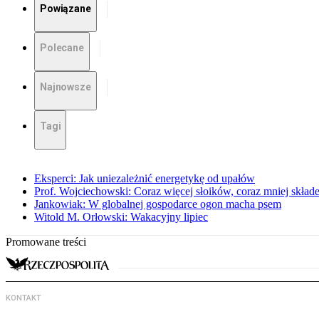
Powiązane
Polecane
Najnowsze
Tagi
Eksperci: Jak uniezależnić energetykę od upałów
Prof. Wojciechowski: Coraz więcej słoików, coraz mniej skład
Jankowiak: W globalnej gospodarce ogon macha psem
Witold M. Orłowski: Wakacyjny lipiec
Promowane treści
KONTAKT