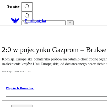
Serwisy
Publicystyka
2:0 w pojedynku Gazprom – Brukse
Komisja Europejska bohatersko próbowała ostatnio choć trochę ogran
uzależnienie krajów Unii Europejskiej od dostarczanego przez sieb
Publikacja:
28.02.2008 21:48
Wojciech Romański