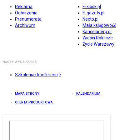
Reklama
E-kiosk.pl
Ogłoszenia
E-gazety.pl
Prenumerata
Nexto.pl
Archiwum
Mała księgowość
Kancelarierp.pl
Wieści Rolnicze
Życie Warszawy
NASZE WYDARZENIA
Szkolenia i konferencje
MAPA STRONY
KALENDARIUM
OFERTA PRODUKTOWA