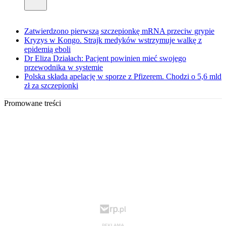
Zatwierdzono pierwszą szczepionkę mRNA przeciw grypie
Kryzys w Kongo. Strajk medyków wstrzymuje walkę z
epidemią eboli
Dr Eliza Działach: Pacjent powinien mieć swojego
przewodnika w systemie
Polska składa apelację w sporze z Pfizerem. Chodzi o 5,6 mld
zł za szczepionki
Promowane treści