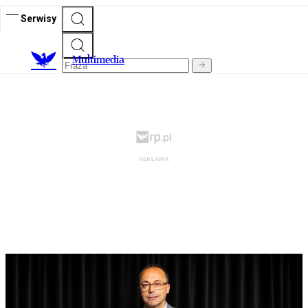
Serwisy
M
ultimedia