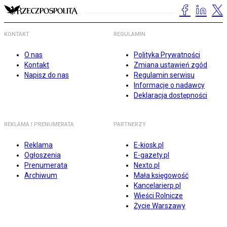
KONTAKT
REGULAMIN
O nas
Polityka Prywatności
Kontakt
Zmiana ustawień zgód
Napisz do nas
Regulamin serwisu
Informacje o nadawcy
Deklaracja dostępności
REKLAMA I PRENUMERATA
PARTNERZY
Reklama
E-kiosk.pl
Ogłoszenia
E-gazety.pl
Prenumerata
Nexto.pl
Archiwum
Mała księgowość
Kancelarierp.pl
Wieści Rolnicze
Życie Warszawy