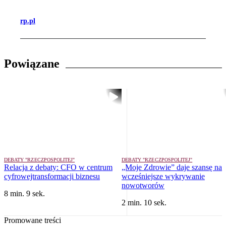
rp.pl
Powiązane
DEBATY "RZECZPOSPOLITEJ"
DEBATY "RZECZPOSPOLITEJ"
Relacja z debaty: CFO w centrum
„Moje Zdrowie” daje szansę na
cyfrowejtransformacji biznesu
wcześniejsze wykrywanie
nowotworów
8 min. 9 sek.
2 min. 10 sek.
Promowane treści