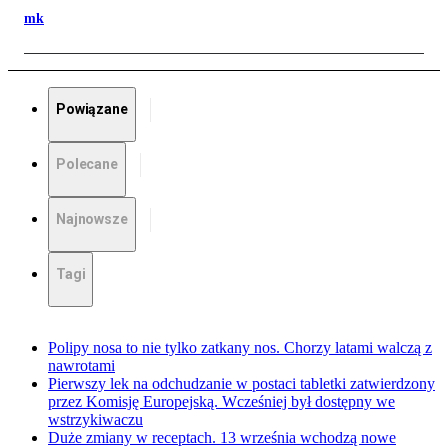
mk
Powiązane
Polecane
Najnowsze
Tagi
Polipy nosa to nie tylko zatkany nos. Chorzy latami walczą z
nawrotami
Pierwszy lek na odchudzanie w postaci tabletki zatwierdzony
przez Komisję Europejską. Wcześniej był dostępny we
wstrzykiwaczu
Duże zmiany w receptach. 13 września wchodzą nowe