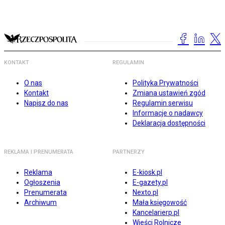
KONTAKT
REGULAMIN
O nas
Polityka Prywatności
Kontakt
Zmiana ustawień zgód
Napisz do nas
Regulamin serwisu
Informacje o nadawcy
Deklaracja dostępności
REKLAMA I PRENUMERATA
PARTNERZY
Reklama
E-kiosk.pl
Ogłoszenia
E-gazety.pl
Prenumerata
Nexto.pl
Archiwum
Mała księgowość
Kancelarierp.pl
Wieści Rolnicze