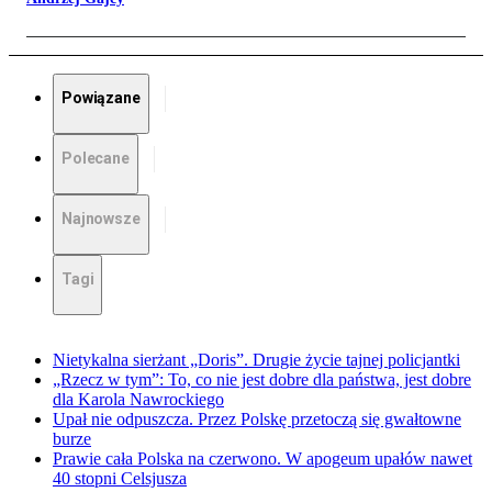
Powiązane
Polecane
Najnowsze
Tagi
Nietykalna sierżant „Doris”. Drugie życie tajnej policjantki
„Rzecz w tym”: To, co nie jest dobre dla państwa, jest dobre
dla Karola Nawrockiego
Upał nie odpuszcza. Przez Polskę przetoczą się gwałtowne
burze
Prawie cała Polska na czerwono. W apogeum upałów nawet
40 stopni Celsjusza