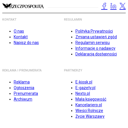
KONTAKT
REGULAMIN
O nas
Polityka Prywatności
Kontakt
Zmiana ustawień zgód
Napisz do nas
Regulamin serwisu
Informacje o nadawcy
Deklaracja dostępności
REKLAMA I PRENUMERATA
PARTNERZY
Reklama
E-kiosk.pl
Ogłoszenia
E-gazety.pl
Prenumerata
Nexto.pl
Archiwum
Mała księgowość
Kancelarierp.pl
Wieści Rolnicze
Życie Warszawy