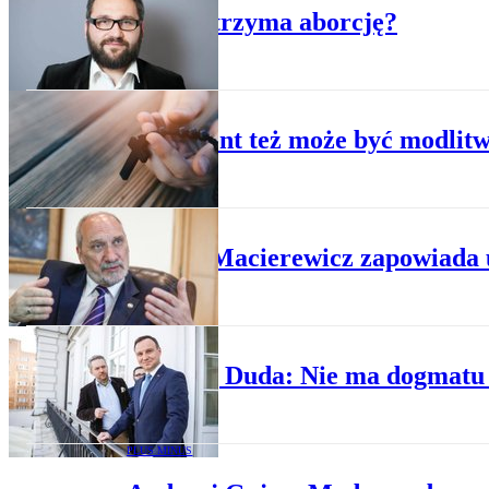
Gajcy: Czy PiS zatrzyma aborcję?
KRAJ
Katoevent też może być modlit
POLITYKA
Antoni Macierewicz zapowiada 
POLITYKA
Andrzej Duda: Nie ma dogmatu 
PLUS MINUS