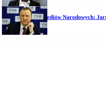
KRAJ
Rada Mediów Narodowych: Jaros
KRAJ
Kulisy odwołania Jacka Kurski
SPOŁECZEŃSTWO
ŚDM: Sprzątanie w Krakowie, 
KRAJ