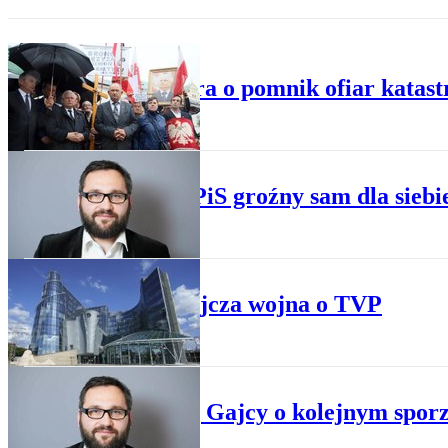
POLITYKA
Awantura o pomnik ofiar katast
WYDARZENIA
Gajcy: PiS groźny sam dla siebi
KRAJ
Bratobójcza wojna o TVP
PUBLICYSTYKA
Andrzej Gajcy o kolejnym spor