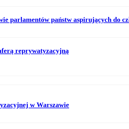
owie parlamentów państw aspirujących do c
 aferą reprywatyzacyjną
tyzacyjnej w Warszawie