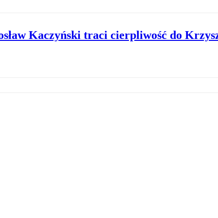
ław Kaczyński traci cierpliwość do Krzys
ego z TVP
w Brzegach modlitwa