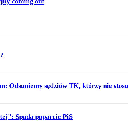
jny coming out
m?
: Odsuniemy sędziów TK, którzy nie stosuj
tej": Spada poparcie PiS