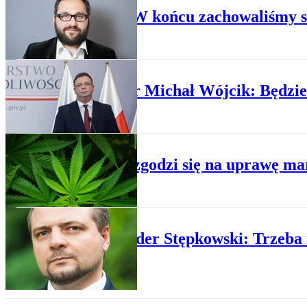
Gajcy: W końcu zachowaliśmy si
POLITYKA
Minister Michał Wójcik: Będzie
POLITYKA
PiS nie zgodzi się na uprawę m
WYDARZENIA
Aleksander Stępkowski: Trzeb