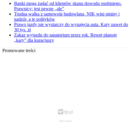
Banki mogą żądać od klientów skanu dowodu osobistego.
Prawnicy: jest pewne „ale”
Trudna walka z samowolą budowlaną. NIK wini gminy i
nadzór, a te polityków
Prawo jazdy nie wystarczy do wynajęcia auta. Kary nawet do
30 tys. zł
Zakaz wyjazdu do sanatorium przez rok. Resort planuje
„kary” dla kuracjuszy
Promowane treści