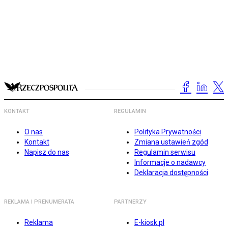
KONTAKT
REGULAMIN
O nas
Polityka Prywatności
Kontakt
Zmiana ustawień zgód
Napisz do nas
Regulamin serwisu
Informacje o nadawcy
Deklaracja dostępności
REKLAMA I PRENUMERATA
PARTNERZY
Reklama
E-kiosk.pl