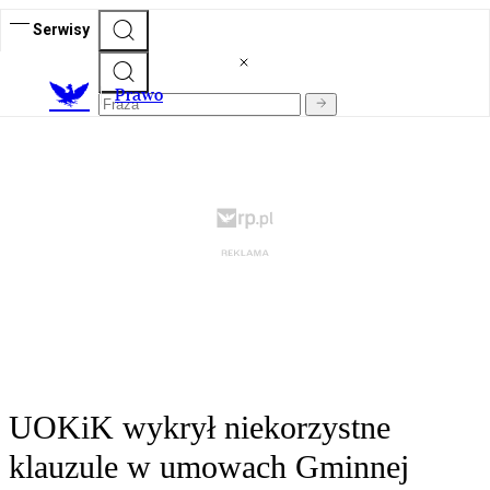
Serwisy
Prawo
UOKiK wykrył niekorzystne
klauzule w umowach Gminnej