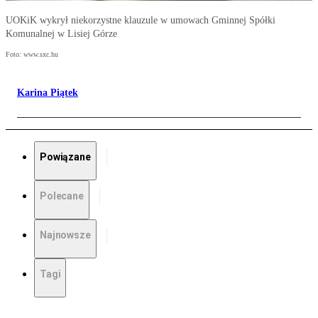
UOKiK wykrył niekorzystne klauzule w umowach Gminnej Spółki
Komunalnej w Lisiej Górze
Foto: www.sxc.hu
Karina Piątek
Powiązane
Polecane
Najnowsze
Tagi