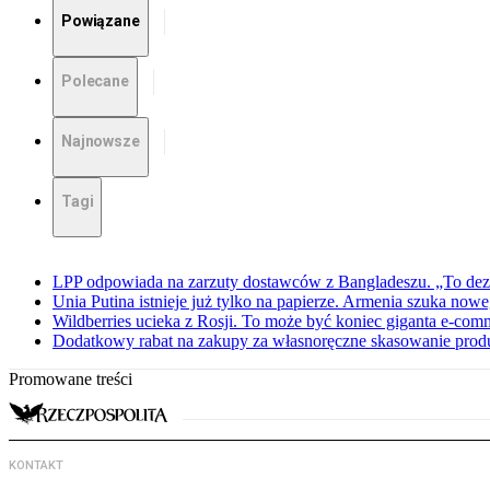
Powiązane
Polecane
Najnowsze
Tagi
LPP odpowiada na zarzuty dostawców z Bangladeszu. „To dez
Unia Putina istnieje już tylko na papierze. Armenia szuka no
Wildberries ucieka z Rosji. To może być koniec giganta e-com
Dodatkowy rabat na zakupy za własnoręczne skasowanie pro
Promowane treści
KONTAKT