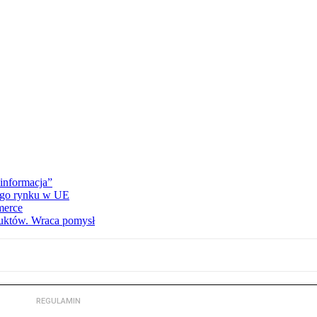
informacja”
wego rynku w UE
merce
duktów. Wraca pomysł
REGULAMIN