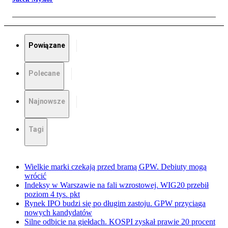
Powiązane
Polecane
Najnowsze
Tagi
Wielkie marki czekają przed bramą GPW. Debiuty mogą
wrócić
Indeksy w Warszawie na fali wzrostowej. WIG20 przebił
poziom 4 tys. pkt
Rynek IPO budzi się po długim zastoju. GPW przyciąga
nowych kandydatów
Silne odbicie na giełdach. KOSPI zyskał prawie 20 procent