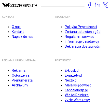
KONTAKT
REGULAMIN
O nas
Polityka Prywatności
Kontakt
Zmiana ustawień zgód
Napisz do nas
Regulamin serwisu
Informacje o nadawcy
Deklaracja dostępności
REKLAMA I PRENUMERATA
PARTNERZY
Reklama
E-kiosk.pl
Ogłoszenia
E-gazety.pl
Prenumerata
Nexto.pl
Archiwum
Mała księgowość
Kancelarierp.pl
Wieści Rolnicze
Życie Warszawy