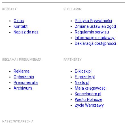
KONTAKT
REGULAMIN
O nas
Polityka Prywatności
Kontakt
Zmiana ustawień zgód
Napisz do nas
Regulamin serwisu
Informacje o nadawcy
Deklaracja dostępności
REKLAMA I PRENUMERATA
PARTNERZY
Reklama
E-kiosk.pl
Ogłoszenia
E-gazety.pl
Prenumerata
Nexto.pl
Archiwum
Mała księgowość
Kancelarierp.pl
Wieści Rolnicze
Życie Warszawy
NASZE WYDARZENIA