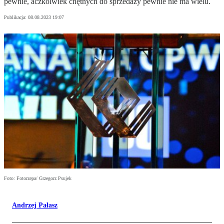
pewnie, aczkolwiek chętnych do sprzedaży pewnie nie ma wielu.
Publikacja:
08.08.2023 19:07
Foto: Fotorzepa/ Grzegorz Psujek
Andrzej Pałasz