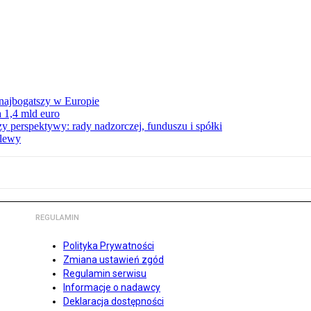
 najbogatszy w Europie
 1,4 mld euro
zy perspektywy: rady nadzorczej, funduszu i spółki
elewy
REGULAMIN
Polityka Prywatności
Zmiana ustawień zgód
Regulamin serwisu
Informacje o nadawcy
Deklaracja dostępności