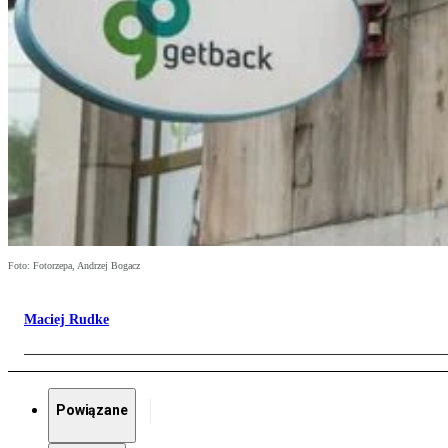
Foto: Fotorzepa, Andrzej Bogacz
Maciej Rudke
Powiązane