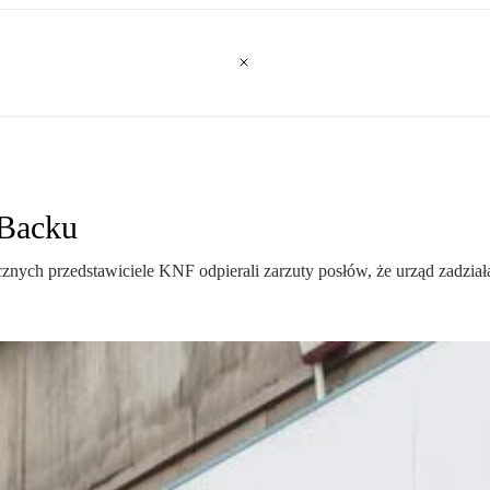
tBacku
ch przedstawiciele KNF odpierali zarzuty posłów, że urząd zadziałał