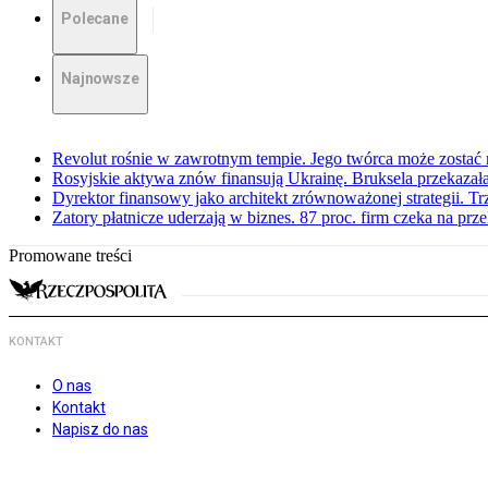
Polecane
Najnowsze
Revolut rośnie w zawrotnym tempie. Jego twórca może zostać
Rosyjskie aktywa znów finansują Ukrainę. Bruksela przekazała
Dyrektor finansowy jako architekt zrównoważonej strategii. Tr
Zatory płatnicze uderzają w biznes. 87 proc. firm czeka na prz
Promowane treści
KONTAKT
O nas
Kontakt
Napisz do nas