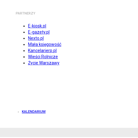
PARTNERZY
E-kiosk.pl
E-gazety.pl
Nexto.pl
Mała księgowość
Kancelarierp.pl
Wieści Rolnicze
Życie Warszawy
KALENDARIUM