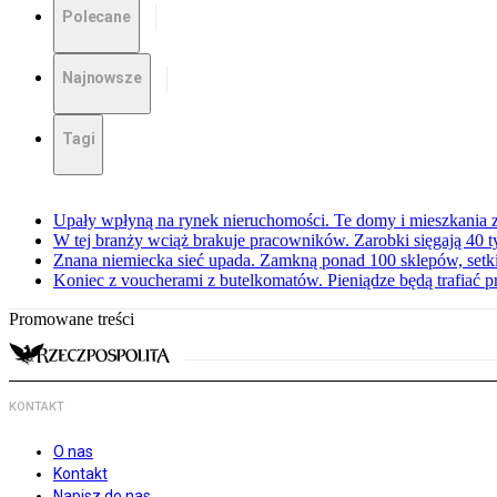
Polecane
Najnowsze
Tagi
Upały wpłyną na rynek nieruchomości. Te domy i mieszkania z
W tej branży wciąż brakuje pracowników. Zarobki sięgają 40 ty
Znana niemiecka sieć upada. Zamkną ponad 100 sklepów, set
Koniec z voucherami z butelkomatów. Pieniądze będą trafiać p
Promowane treści
KONTAKT
O nas
Kontakt
Napisz do nas