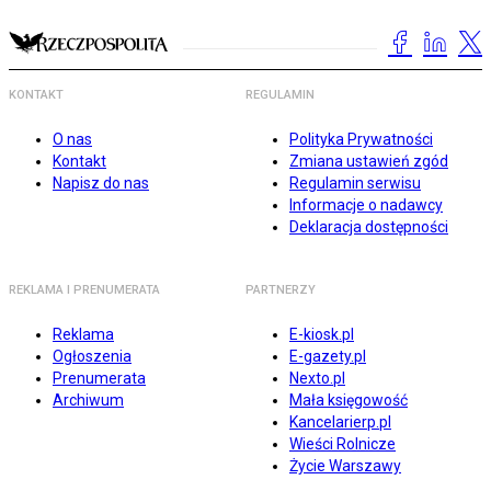
KONTAKT
REGULAMIN
O nas
Polityka Prywatności
Kontakt
Zmiana ustawień zgód
Napisz do nas
Regulamin serwisu
Informacje o nadawcy
Deklaracja dostępności
REKLAMA I PRENUMERATA
PARTNERZY
Reklama
E-kiosk.pl
Ogłoszenia
E-gazety.pl
Prenumerata
Nexto.pl
Archiwum
Mała księgowość
Kancelarierp.pl
Wieści Rolnicze
Życie Warszawy