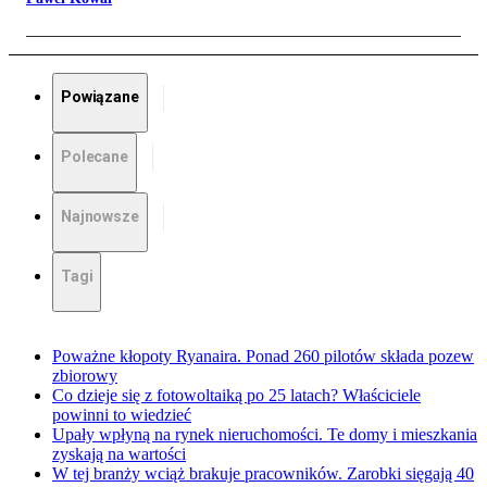
Powiązane
Polecane
Najnowsze
Tagi
Poważne kłopoty Ryanaira. Ponad 260 pilotów składa pozew
zbiorowy
Co dzieje się z fotowoltaiką po 25 latach? Właściciele
powinni to wiedzieć
Upały wpłyną na rynek nieruchomości. Te domy i mieszkania
zyskają na wartości
W tej branży wciąż brakuje pracowników. Zarobki sięgają 40