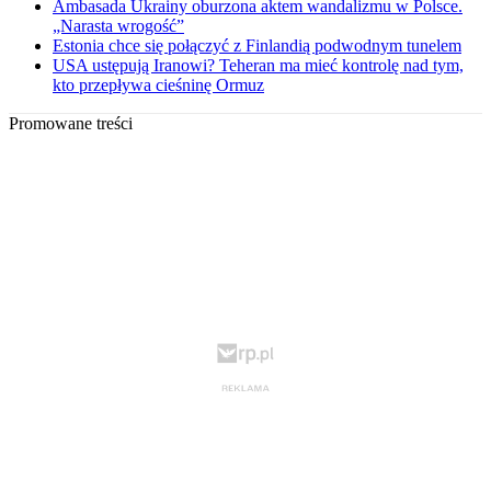
Ambasada Ukrainy oburzona aktem wandalizmu w Polsce.
„Narasta wrogość”
Estonia chce się połączyć z Finlandią podwodnym tunelem
USA ustępują Iranowi? Teheran ma mieć kontrolę nad tym,
kto przepływa cieśninę Ormuz
Promowane treści