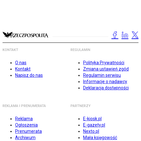
KONTAKT
REGULAMIN
O nas
Polityka Prywatności
Kontakt
Zmiana ustawień zgód
Napisz do nas
Regulamin serwisu
Informacje o nadawcy
Deklaracja dostępności
REKLAMA I PRENUMERATA
PARTNERZY
Reklama
E-kiosk.pl
Ogłoszenia
E-gazety.pl
Prenumerata
Nexto.pl
Archiwum
Mała księgowość