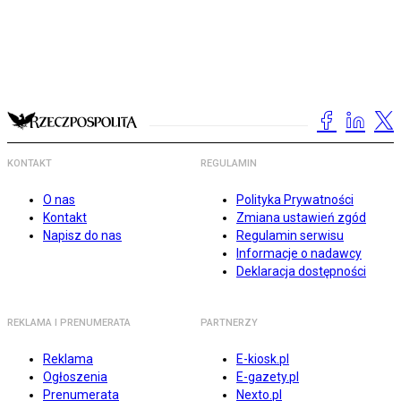
KONTAKT
REGULAMIN
O nas
Polityka Prywatności
Kontakt
Zmiana ustawień zgód
Napisz do nas
Regulamin serwisu
Informacje o nadawcy
Deklaracja dostępności
REKLAMA I PRENUMERATA
PARTNERZY
Reklama
E-kiosk.pl
Ogłoszenia
E-gazety.pl
Prenumerata
Nexto.pl