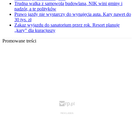
Trudna walka z samowolą budowlaną. NIK wini gminy i
nadzór, a te polityków
Prawo jazdy nie wystarczy do wynajęcia auta. Kary nawet do
30 tys. zł
Zakaz wyjazdu do sanatorium przez rok. Resort planuje
„kary” dla kuracjuszy
Promowane treści