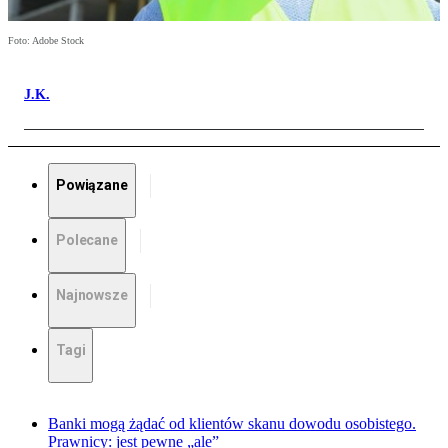
Foto: Adobe Stock
J.K.
Powiązane
Polecane
Najnowsze
Tagi
Banki mogą żądać od klientów skanu dowodu osobistego.
Prawnicy: jest pewne „ale”