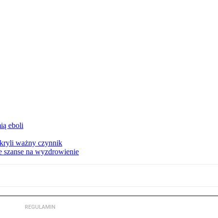
ą eboli
kryli ważny czynnik
ze szanse na wyzdrowienie
REGULAMIN