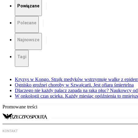
Powiązane
Polecane
Najnowsze
Tagi
Kryzys w Kongo. Strajk medyków wstrzymuje walkę z epidemi
Ognisko groźnej choroby w Szwajcarii. Jest ofiara śmiertelna
Dlaczego nie każdy palacz zapada na raka płuc? Naukowcy od
W onkologii czas ucieka. Każdy miesiąc opóźnienia to mniejs
Promowane treści
KONTAKT