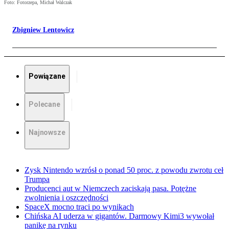
Foto: Fotorzepa, Michał Walczak
Zbigniew Lentowicz
Powiązane
Polecane
Najnowsze
Zysk Nintendo wzrósł o ponad 50 proc. z powodu zwrotu ceł
Trumpa
Producenci aut w Niemczech zaciskają pasa. Potężne
zwolnienia i oszczędności
SpaceX mocno traci po wynikach
Chińska AI uderza w gigantów. Darmowy Kimi3 wywołał
panikę na rynku