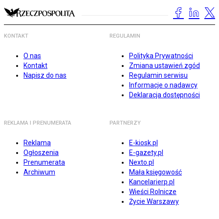
KONTAKT
REGULAMIN
O nas
Polityka Prywatności
Kontakt
Zmiana ustawień zgód
Napisz do nas
Regulamin serwisu
Informacje o nadawcy
Deklaracja dostępności
REKLAMA I PRENUMERATA
PARTNERZY
Reklama
E-kiosk.pl
Ogłoszenia
E-gazety.pl
Prenumerata
Nexto.pl
Archiwum
Mała księgowość
Kancelarierp.pl
Wieści Rolnicze
Życie Warszawy