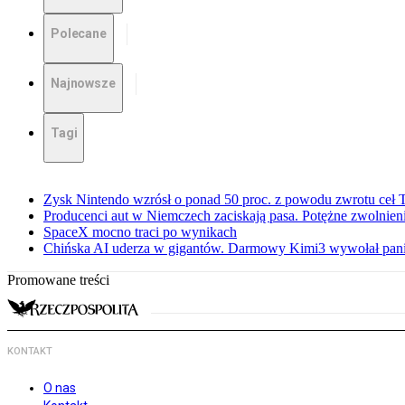
Polecane
Najnowsze
Tagi
Zysk Nintendo wzrósł o ponad 50 proc. z powodu zwrotu ceł
Producenci aut w Niemczech zaciskają pasa. Potężne zwolnieni
SpaceX mocno traci po wynikach
Chińska AI uderza w gigantów. Darmowy Kimi3 wywołał pani
Promowane treści
KONTAKT
O nas