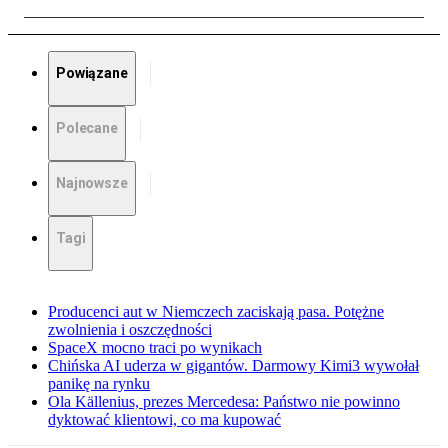
Powiązane
Polecane
Najnowsze
Tagi
Producenci aut w Niemczech zaciskają pasa. Potężne
zwolnienia i oszczędności
SpaceX mocno traci po wynikach
Chińska AI uderza w gigantów. Darmowy Kimi3 wywołał
panikę na rynku
Ola Källenius, prezes Mercedesa: Państwo nie powinno
dyktować klientowi, co ma kupować