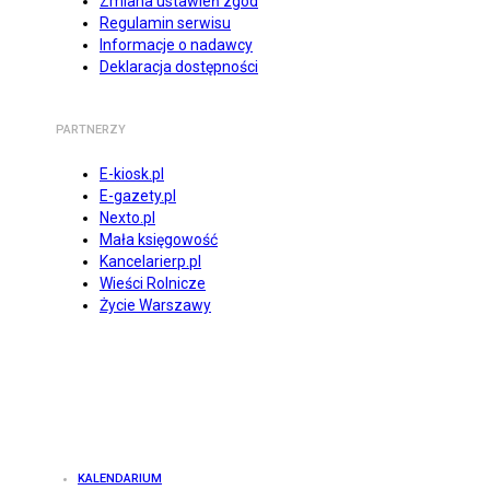
Zmiana ustawień zgód
Regulamin serwisu
Informacje o nadawcy
Deklaracja dostępności
PARTNERZY
E-kiosk.pl
E-gazety.pl
Nexto.pl
Mała księgowość
Kancelarierp.pl
Wieści Rolnicze
Życie Warszawy
KALENDARIUM