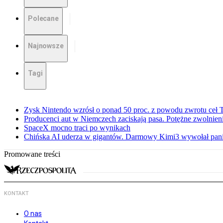
Polecane
Najnowsze
Tagi
Zysk Nintendo wzrósł o ponad 50 proc. z powodu zwrotu ceł
Producenci aut w Niemczech zaciskają pasa. Potężne zwolnieni
SpaceX mocno traci po wynikach
Chińska AI uderza w gigantów. Darmowy Kimi3 wywołał pani
Promowane treści
KONTAKT
O nas