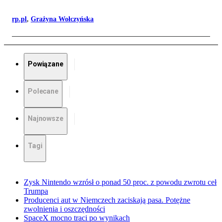
rp.pl
,
Grażyna Wołczyńska
Powiązane
Polecane
Najnowsze
Tagi
Zysk Nintendo wzrósł o ponad 50 proc. z powodu zwrotu ceł
Trumpa
Producenci aut w Niemczech zaciskają pasa. Potężne
zwolnienia i oszczędności
SpaceX mocno traci po wynikach