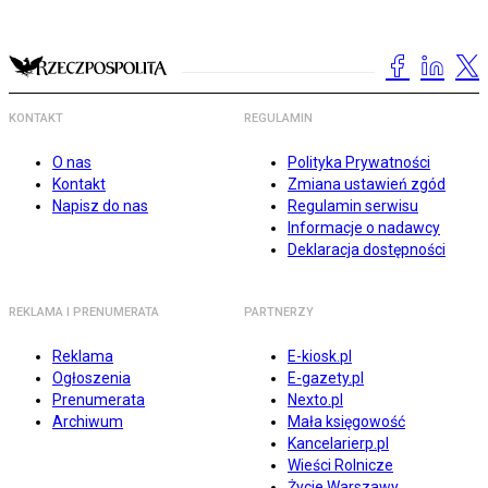
KONTAKT
REGULAMIN
O nas
Polityka Prywatności
Kontakt
Zmiana ustawień zgód
Napisz do nas
Regulamin serwisu
Informacje o nadawcy
Deklaracja dostępności
REKLAMA I PRENUMERATA
PARTNERZY
Reklama
E-kiosk.pl
Ogłoszenia
E-gazety.pl
Prenumerata
Nexto.pl
Archiwum
Mała księgowość
Kancelarierp.pl
Wieści Rolnicze
Życie Warszawy