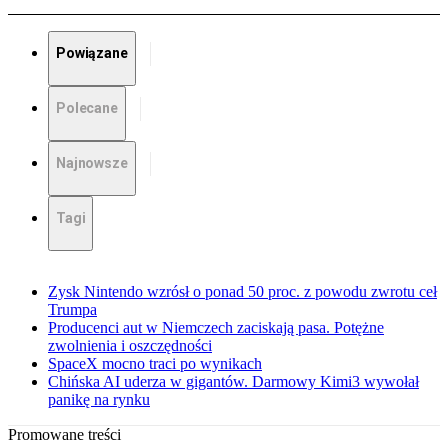
Powiązane
Polecane
Najnowsze
Tagi
Zysk Nintendo wzrósł o ponad 50 proc. z powodu zwrotu ceł
Trumpa
Producenci aut w Niemczech zaciskają pasa. Potężne
zwolnienia i oszczędności
SpaceX mocno traci po wynikach
Chińska AI uderza w gigantów. Darmowy Kimi3 wywołał
panikę na rynku
Promowane treści