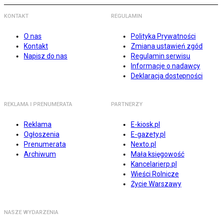
KONTAKT
REGULAMIN
O nas
Polityka Prywatności
Kontakt
Zmiana ustawień zgód
Napisz do nas
Regulamin serwisu
Informacje o nadawcy
Deklaracja dostępności
REKLAMA I PRENUMERATA
PARTNERZY
Reklama
E-kiosk.pl
Ogłoszenia
E-gazety.pl
Prenumerata
Nexto.pl
Archiwum
Mała księgowość
Kancelarierp.pl
Wieści Rolnicze
Życie Warszawy
NASZE WYDARZENIA