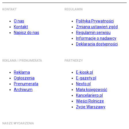
KONTAKT
REGULAMIN
O nas
Polityka Prywatności
Kontakt
Zmiana ustawień zgód
Napisz do nas
Regulamin serwisu
Informacje o nadawcy
Deklaracja dostępności
REKLAMA I PRENUMERATA
PARTNERZY
Reklama
E-kiosk.pl
Ogłoszenia
E-gazety.pl
Prenumerata
Nexto.pl
Archiwum
Mała księgowość
Kancelarierp.pl
Wieści Rolnicze
Życie Warszawy
NASZE WYDARZENIA