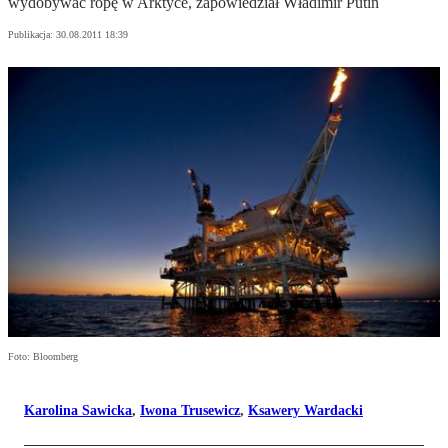
wydobywać ropę w Arktyce, zapowiedział Władimir Putin
Publikacja:
30.08.2011 18:39
Foto: Bloomberg
Karolina Sawicka
,
Iwona Trusewicz
,
Ksawery Wardacki