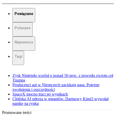
Powiązane
Polecane
Najnowsze
Tagi
Zysk Nintendo wzrósł o ponad 50 proc. z powodu zwrotu ceł
Trumpa
Producenci aut w Niemczech zaciskają pasa. Potężne
zwolnienia i oszczędności
SpaceX mocno traci po wynikach
Chińska AI uderza w gigantów. Darmowy Kimi3 wywołał
panikę na rynku
Promowane treści