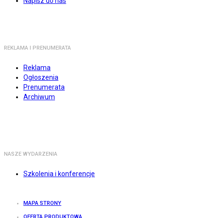
Napisz do nas
REKLAMA I PRENUMERATA
Reklama
Ogłoszenia
Prenumerata
Archiwum
NASZE WYDARZENIA
Szkolenia i konferencje
MAPA STRONY
OFERTA PRODUKTOWA