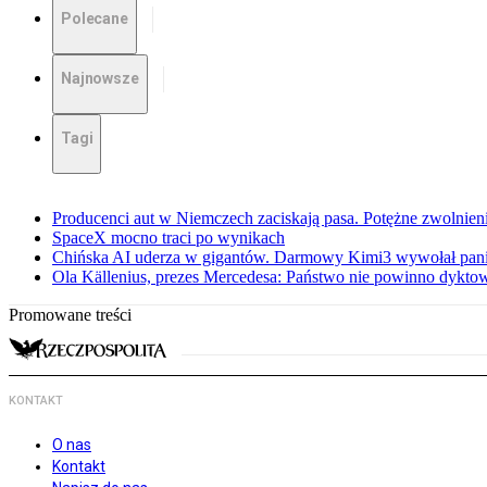
Polecane
Najnowsze
Tagi
Producenci aut w Niemczech zaciskają pasa. Potężne zwolnieni
SpaceX mocno traci po wynikach
Chińska AI uderza w gigantów. Darmowy Kimi3 wywołał pani
Ola Källenius, prezes Mercedesa: Państwo nie powinno dykto
Promowane treści
KONTAKT
O nas
Kontakt