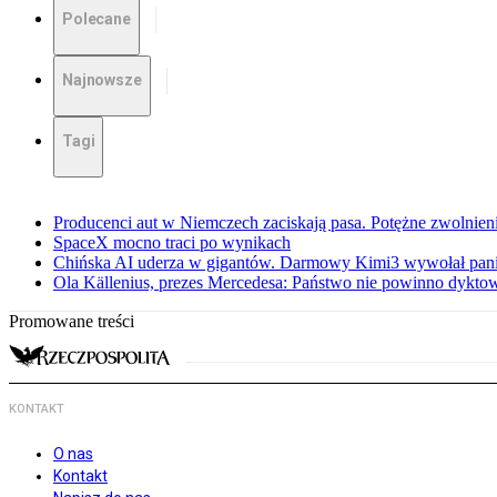
Polecane
Najnowsze
Tagi
Producenci aut w Niemczech zaciskają pasa. Potężne zwolnieni
SpaceX mocno traci po wynikach
Chińska AI uderza w gigantów. Darmowy Kimi3 wywołał pani
Ola Källenius, prezes Mercedesa: Państwo nie powinno dykto
Promowane treści
KONTAKT
O nas
Kontakt