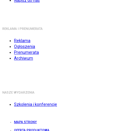
Napisz do nas
REKLAMA I PRENUMERATA
Reklama
Ogłoszenia
Prenumerata
Archiwum
NASZE WYDARZENIA
Szkolenia i konferencje
MAPA STRONY
OFERTA PRODUKTOWA