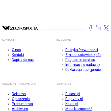
KONTAKT
REGULAMIN
O nas
Polityka Prywatności
Kontakt
Zmiana ustawień zgód
Napisz do nas
Regulamin serwisu
Informacje o nadawcy
Deklaracja dostępności
REKLAMA I PRENUMERATA
PARTNERZY
Reklama
E-kiosk.pl
Ogłoszenia
E-gazety.pl
Prenumerata
Nexto.pl
Archiwum
Mała księgowość