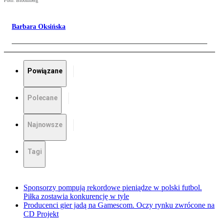
Foto: Bloomberg
Barbara Oksińska
Powiązane
Polecane
Najnowsze
Tagi
Sponsorzy pompują rekordowe pieniądze w polski futbol.
Piłka zostawia konkurencję w tyle
Producenci gier jadą na Gamescom. Oczy rynku zwrócone na
CD Projekt