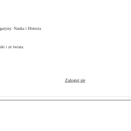
!
azyny: Nauka i Historia.
ki i ze świata.
Zaloguj się