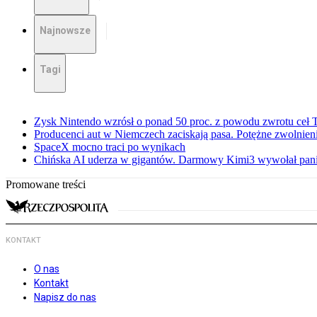
Najnowsze
Tagi
Zysk Nintendo wzrósł o ponad 50 proc. z powodu zwrotu ceł
Producenci aut w Niemczech zaciskają pasa. Potężne zwolnieni
SpaceX mocno traci po wynikach
Chińska AI uderza w gigantów. Darmowy Kimi3 wywołał pani
Promowane treści
KONTAKT
O nas
Kontakt
Napisz do nas