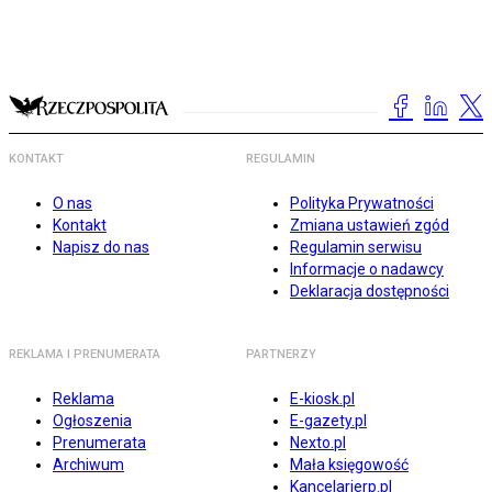
KONTAKT
REGULAMIN
O nas
Polityka Prywatności
Kontakt
Zmiana ustawień zgód
Napisz do nas
Regulamin serwisu
Informacje o nadawcy
Deklaracja dostępności
REKLAMA I PRENUMERATA
PARTNERZY
Reklama
E-kiosk.pl
Ogłoszenia
E-gazety.pl
Prenumerata
Nexto.pl
Archiwum
Mała księgowość
Kancelarierp.pl