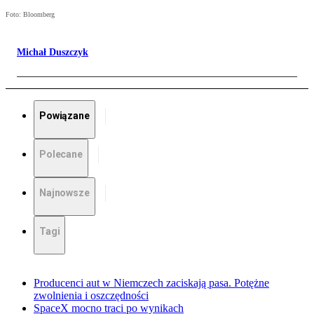
Foto: Bloomberg
Michał Duszczyk
Powiązane
Polecane
Najnowsze
Tagi
Producenci aut w Niemczech zaciskają pasa. Potężne
zwolnienia i oszczędności
SpaceX mocno traci po wynikach