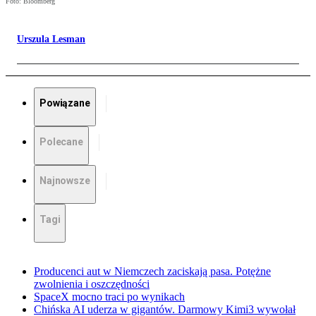
Foto: Bloomberg
Urszula Lesman
Powiązane
Polecane
Najnowsze
Tagi
Producenci aut w Niemczech zaciskają pasa. Potężne
zwolnienia i oszczędności
SpaceX mocno traci po wynikach
Chińska AI uderza w gigantów. Darmowy Kimi3 wywołał