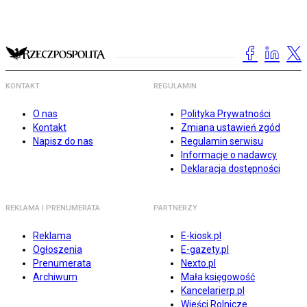
KONTAKT
REGULAMIN
O nas
Polityka Prywatności
Kontakt
Zmiana ustawień zgód
Napisz do nas
Regulamin serwisu
Informacje o nadawcy
Deklaracja dostępności
REKLAMA I PRENUMERATA
PARTNERZY
Reklama
E-kiosk.pl
Ogłoszenia
E-gazety.pl
Prenumerata
Nexto.pl
Archiwum
Mała księgowość
Kancelarierp.pl
Wieści Rolnicze