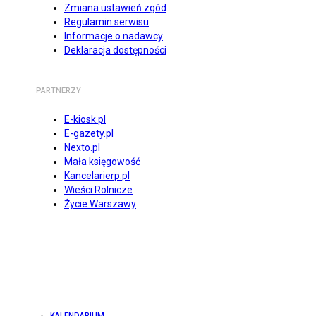
Zmiana ustawień zgód
Regulamin serwisu
Informacje o nadawcy
Deklaracja dostępności
PARTNERZY
E-kiosk.pl
E-gazety.pl
Nexto.pl
Mała księgowość
Kancelarierp.pl
Wieści Rolnicze
Życie Warszawy
KALENDARIUM