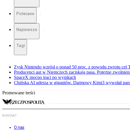
Polecane
Najnowsze
Tagi
Zysk Nintendo wzrósł o ponad 50 proc. z powodu zwrotu ceł
Producenci aut w Niemczech zaciskają pasa. Potężne zwolnieni
SpaceX mocno traci po wynikach
Chińska AI uderza w gigantów. Darmowy Kimi3 wywołał pani
Promowane treści
KONTAKT
O nas