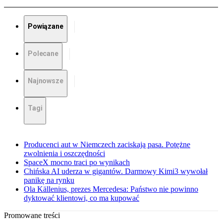
Powiązane
Polecane
Najnowsze
Tagi
Producenci aut w Niemczech zaciskają pasa. Potężne
zwolnienia i oszczędności
SpaceX mocno traci po wynikach
Chińska AI uderza w gigantów. Darmowy Kimi3 wywołał
panikę na rynku
Ola Källenius, prezes Mercedesa: Państwo nie powinno
dyktować klientowi, co ma kupować
Promowane treści