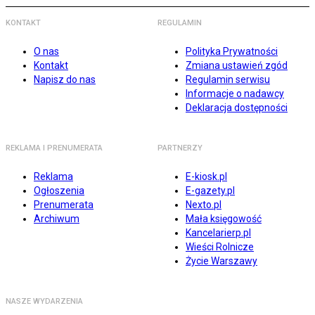
KONTAKT
REGULAMIN
O nas
Polityka Prywatności
Kontakt
Zmiana ustawień zgód
Napisz do nas
Regulamin serwisu
Informacje o nadawcy
Deklaracja dostępności
REKLAMA I PRENUMERATA
PARTNERZY
Reklama
E-kiosk.pl
Ogłoszenia
E-gazety.pl
Prenumerata
Nexto.pl
Archiwum
Mała księgowość
Kancelarierp.pl
Wieści Rolnicze
Życie Warszawy
NASZE WYDARZENIA