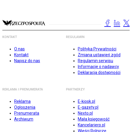
KONTAKT
REGULAMIN
O nas
Polityka Prywatności
Kontakt
Zmiana ustawień zgód
Napisz do nas
Regulamin serwisu
Informacje o nadawcy
Deklaracja dostępności
REKLAMA I PRENUMERATA
PARTNERZY
Reklama
E-kiosk.pl
Ogłoszenia
E-gazety.pl
Prenumerata
Nexto.pl
Archiwum
Mała księgowość
Kancelarierp.pl
Wieści Rolnicze