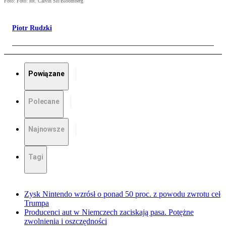
Foto: Foto: fot. Calvin Sit/Bloomberg
Piotr Rudzki
Powiązane
Polecane
Najnowsze
Tagi
Zysk Nintendo wzrósł o ponad 50 proc. z powodu zwrotu ceł
Trumpa
Producenci aut w Niemczech zaciskają pasa. Potężne
zwolnienia i oszczędności