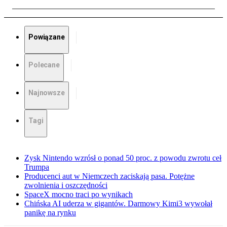
Powiązane
Polecane
Najnowsze
Tagi
Zysk Nintendo wzrósł o ponad 50 proc. z powodu zwrotu ceł
Trumpa
Producenci aut w Niemczech zaciskają pasa. Potężne
zwolnienia i oszczędności
SpaceX mocno traci po wynikach
Chińska AI uderza w gigantów. Darmowy Kimi3 wywołał
panikę na rynku