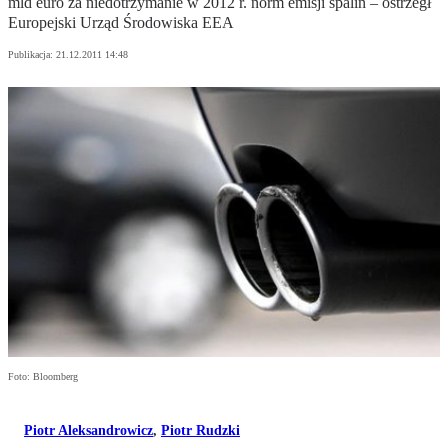
mld euro za niedotrzymanie w 2012 r. norm emisji spalin – ostrzegł
Europejski Urząd Środowiska EEA
Publikacja:
21.12.2011 14:48
Foto: Bloomberg
Piotr Aleksandrowicz
,
Piotr Rudzki