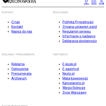
KONTAKT
REGULAMIN
O nas
Polityka Prywatności
Kontakt
Zmiana ustawień zgód
Napisz do nas
Regulamin serwisu
Informacje o nadawcy
Deklaracja dostępności
REKLAMA I PRENUMERATA
PARTNERZY
Reklama
E-kiosk.pl
Ogłoszenia
E-gazety.pl
Prenumerata
Nexto.pl
Archiwum
Mała księgowość
Kancelarierp.pl
Wieści Rolnicze
Życie Warszawy