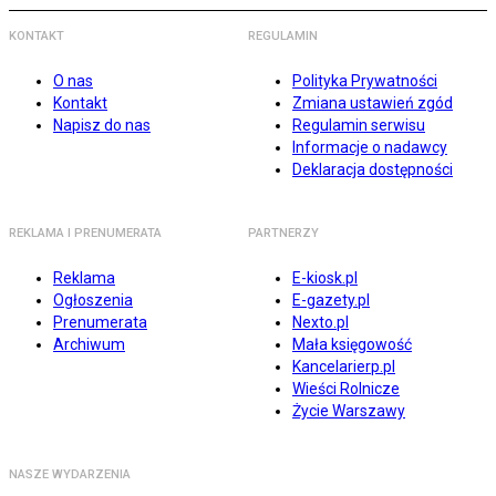
KONTAKT
REGULAMIN
O nas
Polityka Prywatności
Kontakt
Zmiana ustawień zgód
Napisz do nas
Regulamin serwisu
Informacje o nadawcy
Deklaracja dostępności
REKLAMA I PRENUMERATA
PARTNERZY
Reklama
E-kiosk.pl
Ogłoszenia
E-gazety.pl
Prenumerata
Nexto.pl
Archiwum
Mała księgowość
Kancelarierp.pl
Wieści Rolnicze
Życie Warszawy
NASZE WYDARZENIA