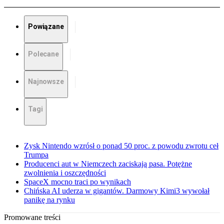
Powiązane
Polecane
Najnowsze
Tagi
Zysk Nintendo wzrósł o ponad 50 proc. z powodu zwrotu ceł
Trumpa
Producenci aut w Niemczech zaciskają pasa. Potężne
zwolnienia i oszczędności
SpaceX mocno traci po wynikach
Chińska AI uderza w gigantów. Darmowy Kimi3 wywołał
panikę na rynku
Promowane treści