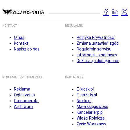
KONTAKT
REGULAMIN
O nas
Polityka Prywatności
Kontakt
Zmiana ustawień zgód
Napisz do nas
Regulamin serwisu
Informacje o nadawcy
Deklaracja dostępności
REKLAMA I PRENUMERATA
PARTNERZY
Reklama
E-kiosk.pl
Ogłoszenia
E-gazety.pl
Prenumerata
Nexto.pl
Archiwum
Mała księgowość
Kancelarierp.pl
Wieści Rolnicze
Życie Warszawy