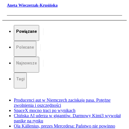
Aneta Wieczerzak-Krusińska
Powiązane
Polecane
Najnowsze
Tagi
Producenci aut w Niemczech zaciskają pasa. Potężne
zwolnienia i oszczędności
SpaceX mocno traci po wynikach
Chińska AI uderza w gigantów. Darmowy Kimi3 wywołał
panikę na rynku
Ola Källenius, prezes Mercedesa: Państwo nie powinno