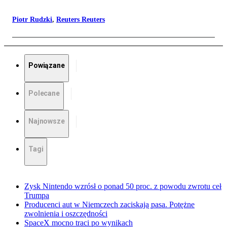
Piotr Rudzki
,
Reuters Reuters
Powiązane
Polecane
Najnowsze
Tagi
Zysk Nintendo wzrósł o ponad 50 proc. z powodu zwrotu ceł
Trumpa
Producenci aut w Niemczech zaciskają pasa. Potężne
zwolnienia i oszczędności
SpaceX mocno traci po wynikach