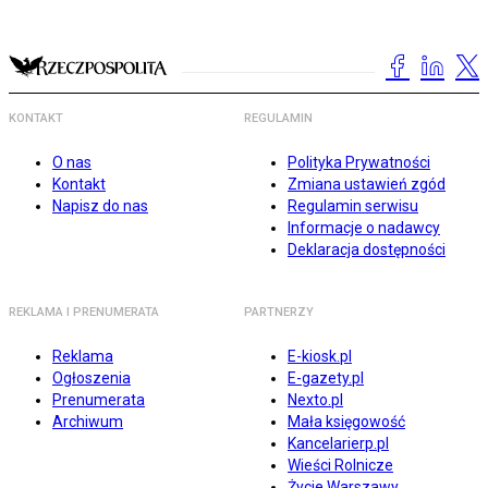
KONTAKT
REGULAMIN
O nas
Polityka Prywatności
Kontakt
Zmiana ustawień zgód
Napisz do nas
Regulamin serwisu
Informacje o nadawcy
Deklaracja dostępności
REKLAMA I PRENUMERATA
PARTNERZY
Reklama
E-kiosk.pl
Ogłoszenia
E-gazety.pl
Prenumerata
Nexto.pl
Archiwum
Mała księgowość
Kancelarierp.pl
Wieści Rolnicze
Życie Warszawy