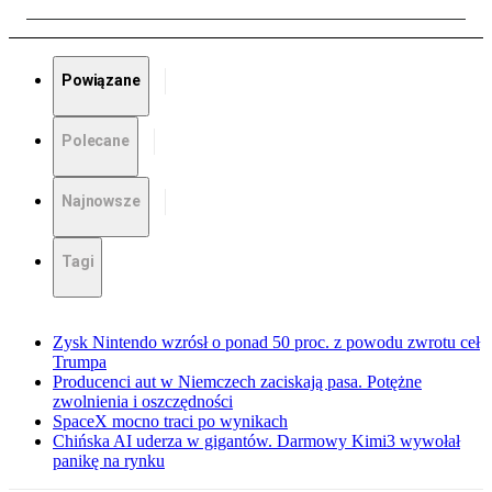
Powiązane
Polecane
Najnowsze
Tagi
Zysk Nintendo wzrósł o ponad 50 proc. z powodu zwrotu ceł
Trumpa
Producenci aut w Niemczech zaciskają pasa. Potężne
zwolnienia i oszczędności
SpaceX mocno traci po wynikach
Chińska AI uderza w gigantów. Darmowy Kimi3 wywołał
panikę na rynku